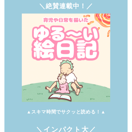
＼絶賛連載中！／
▲スキマ時間でサクッと読める！▲
＼インパクト大／