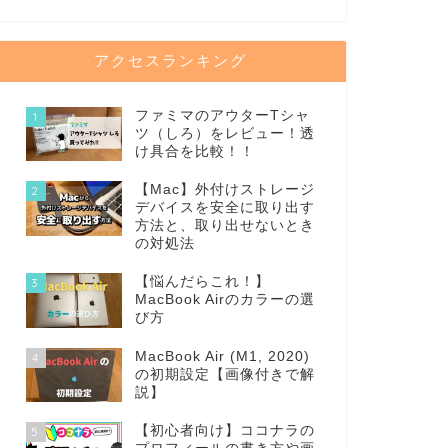
アクセスランキング
ファミマのアウターTシャ
1
ツ（しろ）をレビュー！透
け具合を比較！！
【Mac】外付けストレージ
2
デバイスを安全に取り出す
方法と、取り出せないとき
の対処法
【悩んだらこれ！】
3
MacBook Airのカラーの選
び方
MacBook Air (M1, 2020)
4
の初期設定【画像付きで解
説】
【初心者向け】ココナラの
5