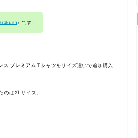
ardkunn
）です！
オンス プレミアム Tシャツ
をサイズ違いで追加購入
たのはXLサイズ。