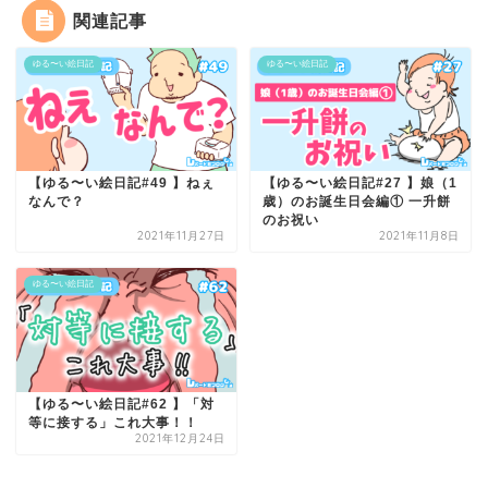
関連記事
ゆる〜い絵日記
ゆる〜い絵日記
【ゆる〜い絵日記#49 】ねぇ
【ゆる〜い絵日記#27 】娘（1
なんで？
歳）のお誕生日会編① 一升餅
のお祝い
2021年11月27日
2021年11月8日
ゆる〜い絵日記
【ゆる〜い絵日記#62 】「対
等に接する」これ大事！！
2021年12月24日