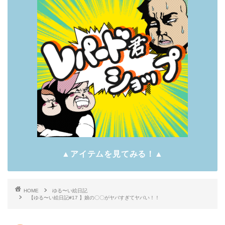
▲アイテムを見てみる！▲
HOME
ゆる〜い絵日記
【ゆる〜い絵日記#17 】娘の〇〇がヤバすぎてヤバい！！