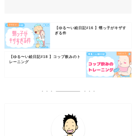
【ゆる〜い絵日記#16 】甥っ子がキザす
ぎる件
【ゆる〜い絵日記#18 】コップ飲みのト
レーニング