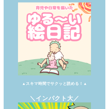
▲スキマ時間でサクッと読める！▲
＼インパクト大／