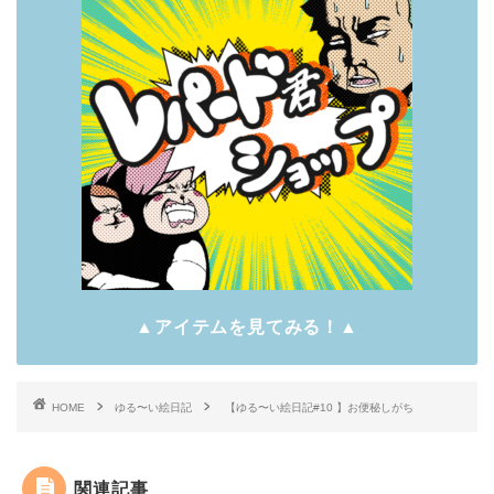
▲アイテムを見てみる！▲
HOME
ゆる〜い絵日記
【ゆる〜い絵日記#10 】お便秘しがち
関連記事