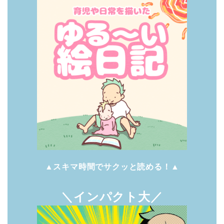
▲スキマ時間でサクッと読める！▲
＼インパクト大／