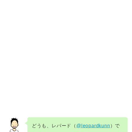
どうも、レパード（
@leopardkunn
）で