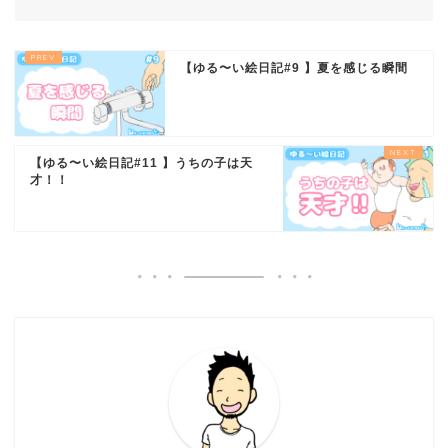
【ゆる〜い絵日記#9 】夏を感じる瞬間
【ゆる〜い絵日記#11 】うちの子は天
才！！